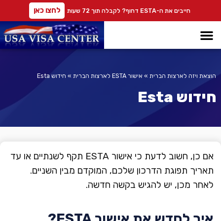
לחצו כאן
חייבים את ה-ESTA דחוף? לקבלה תוך 72 שעות
טופס DS-160
אישור ESTA לארצות הברית
התקשרו עכשיו: 08-6167373
או למספר: 03-6444619
 Us
הוצאת ויזה לארצות הברית
»
אישור ESTA לארצות הברית
»
חידוש Esta
ויזה
חידוש Esta
חידו
טופס 60
אם כן, חשוב לדעת כי אישור ESTA תקף לשנתיים או עד
תאריך תפוגת הדרכון שלכם, המוקדם מבין השניים.
לאחר מכן, יש להגיש בקשה חדשה.
טופס
איך לחדש את אישור ESTA?